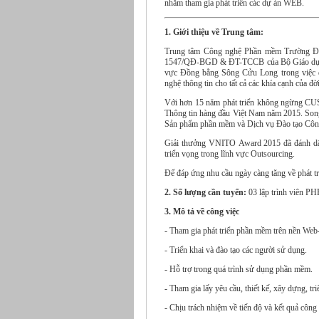
nhằm tham gia phát triển các dự án WEB.
1. Giới thiệu về Trung tâm:
Trung tâm Công nghệ Phần mềm Trường Đại
1547/QĐ-BGD & ĐT-TCCB của Bộ Giáo dục v
vực Đồng bằng Sông Cửu Long trong việc đà
nghệ thông tin cho tất cả các khía cạnh của đờ
Với hơn 15 năm phát triển không ngừng CUS
Thông tin hàng đầu Việt Nam năm 2015. Son
Sản phẩm phần mềm và Dịch vụ Đào tạo Công
Giải thưởng VNITO Award 2015 đã đánh dấu
triển vọng trong lĩnh vực Outsourcing.
Để đáp ứng nhu cầu ngày càng tăng về phát 
2. Số lượng cần tuyển:
03 lập trình viên PH
3. Mô tả về công việc
- Tham gia phát triển phần mềm trên nền Web-
- Triển khai và đào tạo các người sử dụng.
- Hỗ trợ trong quá trình sử dụng phần mềm.
- Tham gia lấy yêu cầu, thiết kế, xây dựng, t
- Chịu trách nhiệm về tiến độ và kết quả công