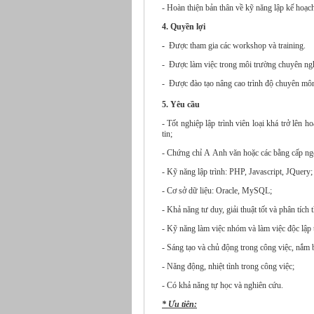
- Hoàn thiện bản thân về kỹ năng lập kế hoạc
4. Quyền lợi
-
Được tham gia các workshop và training.
- Được làm việc trong môi trường chuyên nghi
- Được đào tạo nâng cao trình độ chuyên môn
5. Yêu cầu
- Tốt nghiệp lập trình viên loại khá trở lên h
tin;
- Chứng chỉ A Anh văn hoặc các bằng cấp ng
- Kỹ năng lập trình: PHP, Javascript, JQuery;
- Cơ sở dữ liệu: Oracle, MySQL;
- Khả năng tư duy, giải thuật tốt và phân tích t
- Kỹ năng làm việc nhóm và làm việc độc lập t
- Sáng tạo và chủ động trong công việc, nắm b
- Năng động, nhiệt tình trong công việc;
- Có khả năng tự học và nghiên cứu.
* Ưu tiên: