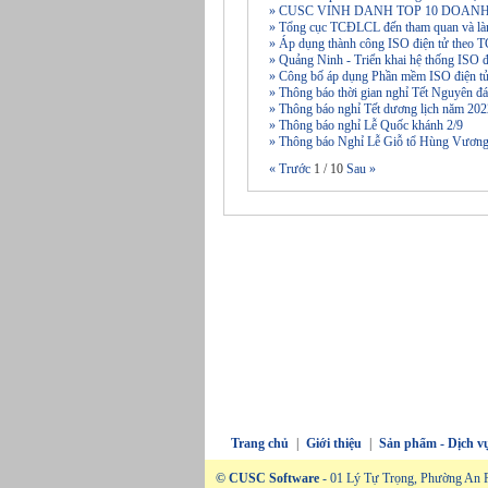
» CUSC VINH DANH TOP 10 DOAN
» Tổng cục TCĐLCL đến tham quan và là
» Áp dụng thành công ISO điện tử theo
» Quảng Ninh - Triển khai hệ thống ISO 
» Công bố áp dụng Phần mềm ISO điện tử
» Thông báo thời gian nghỉ Tết Nguyên
» Thông báo nghỉ Tết dương lịch năm 20
» Thông báo nghỉ Lễ Quốc khánh 2/9
» Thông báo Nghỉ Lễ Giỗ tổ Hùng Vương
« Trước
1
/
10
Sau »
Trang chủ
|
Giới thiệu
|
Sản phẩm - Dịch v
© CUSC Software
- 01 Lý Tự Trọng, Phường An P