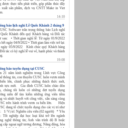
g được thực tiễn phát triển, góp phần thúc đẩy
n xuất sản phẩm, dịch vụ CNTT Make in Viet
am.
14-10
ông báo lịch nghỉ Lễ Quốc Khánh 2 tháng 9
SC Software trân trọng thông báo Lịch nghỉ
 Quốc Khánh đến quý Khách hàng và Đối tác
ư sau: • Thời gian nghỉ lễ: Từ ngày 01/9/2022
 hết ngày 04/9/2022 • Thời gian làm việc trở lại:
 ngày 05/9/2022 Kính chúc quý Khách hàng
Đối tác có kỳ nghỉ lễ vui vẻ, hạnh phúc và thành
ng.
19-08
ông báo tuyển dụng tại CUSC
n 21 năm kinh nghiệm trong Lĩnh vực Công
hệ thông tin, con thuyền CUSC luôn vươn mình
 biển lớn, chinh phục những thách thức mới,
ành tựu mới. Gia đình CUSC luôn chào đón
n, chúng tôi luôn có những đợt tuyển dụng
ường niên để tìm kiếm những ứng viên tiềm
ng và nhiệt huyết với công việc, sẵn sàng cùng
SC trên hành trình vươn ra biển lớn. Hiện
SC đang tổ chức tuyển dụng cho các vị trí như
u: 1/ Vị trí: Nghiên cứu viên (02 người) * Yêu
u: Tốt nghiệp đại học loại khá trở lên ngành
ng nghệ thông tin; Anh văn trình độ B hoặc
ng cấp ngoại ngữ tương đương; Năng động, hòa