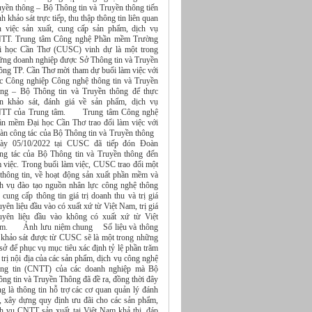
uyền thông – Bộ Thông tin và Truyền thông tiến
h khảo sát trực tiếp, thu thập thông tin liên quan
n việc sản xuất, cung cấp sản phẩm, dịch vụ
TT. Trung tâm Công nghệ Phần mềm Trường
i học Cần Thơ (CUSC) vinh dự là một trong
ững doanh nghiệp được Sở Thông tin và Truyền
ông TP. Cần Thơ mời tham dự buổi làm việc với
c Công nghiệp Công nghệ thông tin và Truyền
ông – Bộ Thông tin và Truyền thông để thực
ện khảo sát, đánh giá về sản phẩm, dịch vụ
TT của Trung tâm. Trung tâm Công nghệ
ần mềm Đại học Cần Thơ trao đổi làm việc với
àn công tác của Bộ Thông tin và Truyền thông
ày 05/10/2022 tại CUSC đã tiếp đón Đoàn
ng tác của Bộ Thông tin và Truyền thông đến
m việc. Trong buổi làm việc, CUSC trao đổi một
 thông tin, về hoạt động sản xuất phần mềm và
ch vụ đào tạo nguồn nhân lực công nghệ thông
, cung cấp thông tin giá trị doanh thu và trị giá
yên liệu đầu vào có xuất xứ từ Việt Nam, trị giá
uyên liệu đầu vào không có xuất xứ từ Việt
m. Ảnh lưu niệm chung Số liệu và thông
n khảo sát được từ CUSC sẽ là một trong những
sở để phục vụ mục tiêu xác định tỷ lệ phần trăm
 trị nội địa của các sản phẩm, dịch vụ công nghệ
ông tin (CNTT) của các doanh nghiệp mà Bộ
ng tin và Truyền Thông đã đề ra, đồng thời đây
g là thông tin hỗ trợ các cơ quan quản lý đánh
á, xây dựng quy định ưu đãi cho các sản phẩm,
ch vụ CNTT sản xuất tại Việt Nam khả thi, đáp