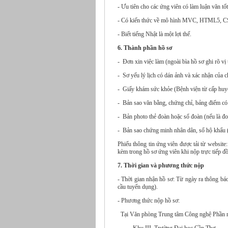
- Ưu tiên cho các ứng viên có làm luận văn tố
- Có kiến thức về mô hình MVC, HTML5, C
- Biết tiếng Nhật là một lợi thế.
6. Thành phần hồ sơ
- Đơn xin việc làm (ngoài bìa hồ sơ ghi rõ vị t
- Sơ yếu lý lịch có dán ảnh và xác nhận của c
- Giấy khám sức khỏe (Bệnh viện từ cấp huyệ
- Bản sao văn bằng, chứng chỉ, bảng điểm có 
- Bản photo thẻ đoàn hoặc sổ đoàn (nếu là đoà
- Bản sao chứng minh nhân dân, s
Phiếu thông tin ứng viên được tải từ website
kèm trong hồ sơ ứng viên khi nộp trực tiếp đồ
7. Thời gian và phương thức nộp
- Thời gian nhận hồ sơ: Từ ngày ra thông bá
cầu tuyển dụng).
- Phương thức nộp hồ sơ:
Tại Văn phòng Trung tâm Công nghệ Phần