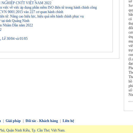
sơ 
H NGHIỆP CNTT VIỆT NAM 2022
Sơ
m việc về việc áp dụng phần mềm ISO điện tử trong hành chính công
qu
 TCVN 9001:2015 vào 227 cơ quan hành chính
bằn
điện tử: Nâng cao hiệu lực, hiệu quả nền hành chính phục vụ
có
 tại tỉnh Quảng Ninh
thự
 đán Nhâm Dần năm 2022
đố
22
cướ
ứn
, Lễ 30/04 và 01/05
mụ
vi
tr
cu
(L
đạt
Ph
Th
Th
hồ
ph
số
Ni
ụ
|
Giải pháp
|
Đối tác - Khách hàng
|
Liên hệ
hú, Quận Ninh Kiều, Tp. Cần Thơ, Việt Nam.