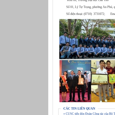
Khu III, Trường Đại học Cần Thơ
Số 01, Lý Tự Trọng, phường An Phú, quậ
Số điện thoại: (0710) 3731072; Ema
CÁC TIN LIÊN QUAN
» CUSC tiếp đón Đoàn Công tác của Bộ T