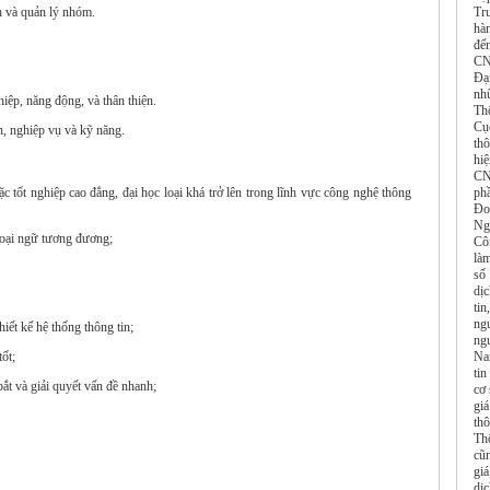
h và quản lý nhóm.
Tr
hàn
đế
CN
Đạ
nh
ệp, năng động, và thân thiện.
Th
Cụ
, nghiệp vụ và kỹ năng.
th
hi
CN
oặc tốt nghiệp cao đẳng, đại học loại khá trở lên trong lĩnh vực công nghệ thông
ph
Đo
Ng
oại ngữ tương đương;
Cô
là
số
dị
tin
ngu
hiết kế hệ thống thông tin;
ng
ốt;
Na
ti
ắt và giải quyết vấn đề nhanh;
cơ 
giá
th
Thô
cũn
gi
dị