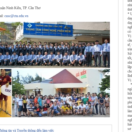
đồn
nh
n Ninh Kiều, TP. Cần Thơ
thờ
* Ư
il:
cusc@ctu.edu.vn
dạ
dạy
ngh
có
Vị
cầu
tế,
tr
Sử
tố
nh
lậ
ch
lĩ
Vị
* 
ng
hộ
tư
ph
tin
là
ma
ng
hà
sơ 
hông tin và Truyền thông đến làm việc