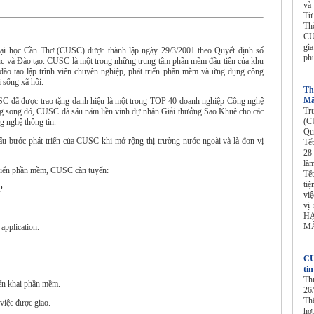
và
Từ
Th
CU
gi
 học Cần Thơ (CUSC) được thành lập ngày 29/3/2001 theo Quyết định số
ph
à Đào tạo. CUSC là một trong những trung tâm phần mềm đầu tiên của khu
o tạo lập trình viên chuyên nghiệp, phát triển phần mềm và ứng dụng công
i sống xã hội.
Th
Mã
C đã được trao tặng danh hiệu là một trong TOP 40 doanh nghiệp Công nghệ
Tr
g song đó, CUSC đã sáu năm liền vinh dự nhận Giải thưởng Sao Khuê cho các
(C
 nghệ thông tin.
Qu
 bước phát triển của CUSC khi mở rộng thị trường nước ngoài và là đơn vị
Tế
28
làm
triển phần mềm, CUSC cần tuyển:
Tế
tiệ
P
vi
vị
HẠ
MẮ
application.
CU
ti
Th
riển khai phần mềm.
26
Th
 việc được giao.
hợ