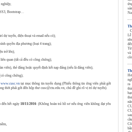
t nghiệp;
ứn
sả
SS3, Bootstrap…
N
Th
CU
Lễ
rí dự tuyển, điện thoại và email nếu có);
nh
hính quyền địa phương (loại 4 trang);
đến
Từ
n trở lên);
và 
cô
liên quan (tất cả đều có công chứng);
n viên), thẻ đảng hoặc quyết định kết nạp đảng (nếu là đảng viên);
Th
Hơ
ổ hộ khẩu (có công chứng);
ng
:
www.cusc.vn
tại mục thông tin tuyển dụng (Phiếu thông tin ứng viên phải gởi
ra
ng thời phải gởi đến hộp thư cusc@ctu.edu.vn, chủ đề ghi rõ vị trí dự tuyển).
th
bạ
th
nă
o đến hết ngày
18/11/2016
(Không hoàn trả hồ sơ nếu ứng viên không đạt yêu
CU
CU
sa
cầ
Cô
 mềm,
bằ