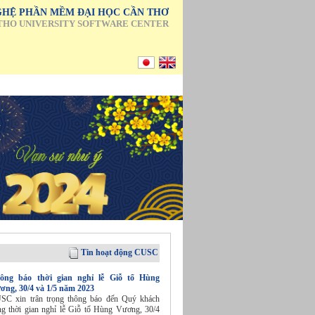
HỆ PHẦN MỀM ĐẠI HỌC CẦN THƠ
THO UNIVERSITY SOFTWARE CENTER
Tin hoạt động CUSC
ông báo thời gian nghỉ lễ Giỗ tổ Hùng
ơng, 30/4 và 1/5 năm 2023
SC xin trân trọng thông báo đến Quý khách
ng thời gian nghỉ lễ Giỗ tổ Hùng Vương, 30/4