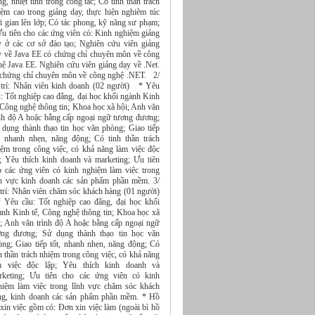
g, nhiệt tình trong công tác; Có tinh thần trách
iệm cao trong giảng dạy, thực hiện nghiêm túc
i gian lên lớp; Có tác phong, kỹ năng sư phạm;
u tiên cho các ứng viên có: Kinh nghiệm giảng
y ở các cơ sở đào tạo; Nghiên cứu viên giảng
 về Java EE có chứng chỉ chuyên môn về công
ệ Java EE. Nghiên cứu viên giảng dạy về .Net.
 chứng chỉ chuyên môn về công nghệ .NET. 2/
 trí: Nhân viên kinh doanh (02 người) * Yêu
: Tốt nghiệp cao đẳng, đại học khối ngành Kinh
 Công nghệ thông tin; Khoa học xã hội; Anh văn
ình độ A hoặc bằng cấp ngoại ngữ tương đương;
 dụng thành thạo tin học văn phòng; Giao tiếp
t, nhanh nhẹn, năng động; Có tinh thần trách
iệm trong công việc, có khả năng làm việc độc
p; Yêu thích kinh doanh và marketing; Ưu tiên
o các ứng viên có kinh nghiệm làm việc trong
nh vực kinh doanh các sản phẩm phần mềm. 3/
 trí: Nhân viên chăm sóc khách hàng (01 người)
Yêu cầu: Tốt nghiệp cao đẳng, đại học khối
ành Kinh tế, Công nghệ thông tin; Khoa học xã
i; Anh văn trình độ A hoặc bằng cấp ngoại ngữ
ơng đương; Sử dụng thành thạo tin học văn
òng; Giao tiếp tốt, nhanh nhẹn, năng động; Có
h thần trách nhiệm trong công việc, có khả năng
m việc độc lập; Yêu thích kinh doanh và
rketing; Ưu tiên cho các ứng viên có kinh
hiệm làm việc trong lĩnh vực chăm sóc khách
ng, kinh doanh các sản phẩm phần mềm. * Hồ
xin việc gồm có: Đơn xin việc làm (ngoài bì hồ