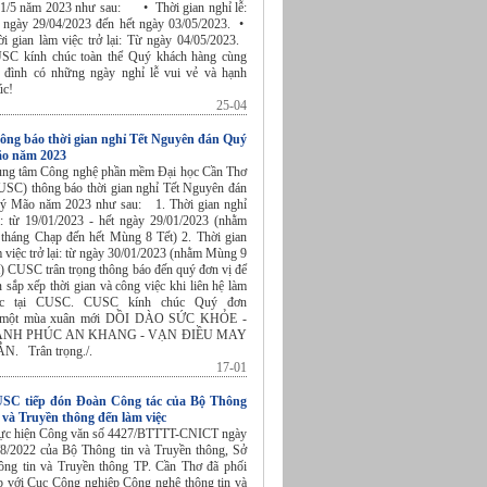
 1/5 năm 2023 như sau: • Thời gian nghỉ lễ:
 ngày 29/04/2023 đến hết ngày 03/05/2023. •
ời gian làm việc trở lại: Từ ngày 04/05/2023.
SC kính chúc toàn thể Quý khách hàng cùng
a đình có những ngày nghỉ lễ vui vẻ và hạnh
úc!
25-04
ông báo thời gian nghỉ Tết Nguyên đán Quý
o năm 2023
ung tâm Công nghệ phần mềm Đại học Cần Thơ
USC) thông báo thời gian nghỉ Tết Nguyên đán
ý Mão năm 2023 như sau: 1. Thời gian nghỉ
t: từ 19/01/2023 - hết ngày 29/01/2023 (nhằm
 tháng Chạp đến hết Mùng 8 Tết) 2. Thời gian
 việc trở lại: từ ngày 30/01/2023 (nhằm Mùng 9
t) CUSC trân trọng thông báo đến quý đơn vị để
n sắp xếp thời gian và công việc khi liên hệ làm
ệc tại CUSC. CUSC kính chúc Quý đơn
 một mùa xuân mới DỒI DÀO SỨC KHỎE -
NH PHÚC AN KHANG - VẠN ĐIỀU MAY
N. Trân trọng./.
17-01
SC tiếp đón Đoàn Công tác của Bộ Thông
n và Truyền thông đến làm việc
ực hiện Công văn số 4427/BTTTT-CNICT ngày
/8/2022 của Bộ Thông tin và Truyền thông, Sở
ông tin và Truyền thông TP. Cần Thơ đã phối
p với Cục Công nghiệp Công nghệ thông tin và