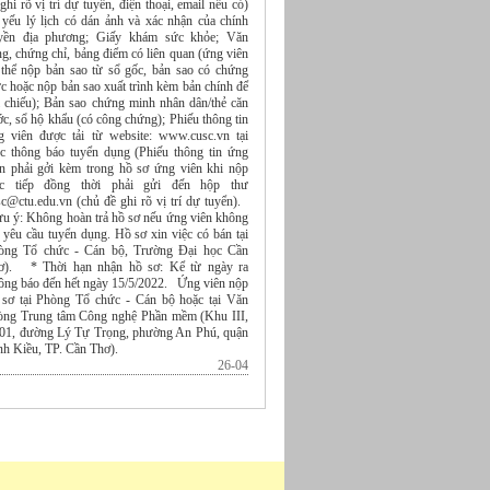
ghi rõ vị trí dự tuyển, điện thoại, email nếu có)
 yếu lý lịch có dán ảnh và xác nhận của chính
yền địa phương; Giấy khám sức khỏe; Văn
g, chứng chỉ, bảng điểm có liên quan (ứng viên
 thể nộp bản sao từ sổ gốc, bản sao có chứng
c hoặc nộp bản sao xuất trình kèm bản chính để
i chiếu); Bản sao chứng minh nhân dân/thẻ căn
c, sổ hộ khẩu (có công chứng); Phiếu thông tin
g viên được tải từ website: www.cusc.vn tại
c thông báo tuyển dụng (Phiếu thông tin ứng
ên phải gởi kèm trong hồ sơ ứng viên khi nộp
ực tiếp đồng thời phải gửi đến hộp thư
sc@ctu.edu.vn (chủ đề ghi rõ vị trí dự tuyển).
ưu ý: Không hoàn trả hồ sơ nếu ứng viên không
 yêu cầu tuyển dụng. Hồ sơ xin việc có bán tại
òng Tổ chức - Cán bộ, Trường Đại học Cần
ơ). * Thời hạn nhận hồ sơ: Kể từ ngày ra
ông báo đến hết ngày 15/5/2022. Ứng viên nộp
 sơ tại Phòng Tổ chức - Cán bộ hoặc tại Văn
òng Trung tâm Công nghệ Phần mềm (Khu III,
 01, đường Lý Tự Trọng, phường An Phú, quận
nh Kiều, TP. Cần Thơ).
26-04