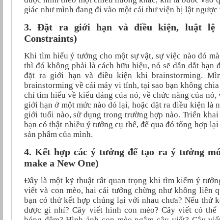
giác như mình đang đi vào một cái thư viện bị lật ngược 
3. Đặt ra giới hạn và điều kiện, luật lệ
Constraints)
Khi tìm hiểu ý tưởng cho một sự vật, sự việc nào đó mà 
thì đó không phải là cách hữu hiệu, nó sẽ dẫn dắt bạn 
đặt ra giới hạn và điều kiện khi brainstorming. M
brainstorming về cái máy vi tính, tại sao bạn không chia 
chỉ tìm hiểu về kiểu dáng của nó, về chức năng của nó,
giới hạn ở một mức nào đó lại, hoặc đặt ra điều kiện là
giới tuổi nào, sử dụng trong trường hợp nào. Triển khai
bạn có thật nhiều ý tưởng cụ thể, để qua đó tổng hợp lạ
sản phẩm của mình.
4. Kết hợp các ý tưởng để tạo ra ý tưởng m
make a New One)
Đây là một kỹ thuật rất quan trọng khi tìm kiếm ý tưở
viết và con mèo, hai cái tưởng chừng như không liên q
bạn có thử kết hợp chúng lại với nhau chưa? Nếu thử kế
được gì nhỉ? Cây viết hình con mèo? Cây viết có thể
bóng đêm? Hình ảnh con mèo ngậm cây viết? Cây viết