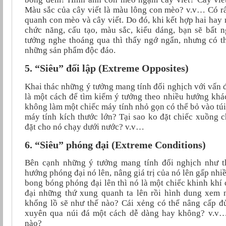
Màu sắc của cây viết là màu lông con mèo? v.v… Có rấ
quanh con mèo và cây viết. Do đó, khi kết hợp hai hay
chức năng, cấu tạo, màu sắc, kiểu dáng, bạn sẽ bất 
tưởng nghe thoáng qua thì thấy ngớ ngẩn, nhưng có t
những sản phẩm độc đáo.
5. “Siêu” đối lập (Extreme Opposites)
Khai thác những ý tưởng mang tính đối nghịch với vấn 
là một cách để tìm kiếm ý tưởng theo nhiều hướng khác
không làm một chiếc máy tính nhỏ gọn có thể bỏ vào túi 
máy tính kích thước lớn? Tại sao ko đặt chiếc xuồng c
đặt cho nó chạy dưới nước? v.v…
6. “Siêu” phóng đại (Extreme Conditions)
Bên cạnh những ý tưởng mang tính đối nghịch như thế
hướng phóng đại nó lên, nâng giá trị của nó lên gấp nhi
bong bóng phóng đại lên thì nó là một chiếc khinh khí
đại những thứ xung quanh ta lên rồi hình dung xem n
khổng lồ sẽ như thế nào? Cái xẻng có thể nâng cấp 
xuyên qua núi đá một cách dễ dàng hay không? v.v…
nào?