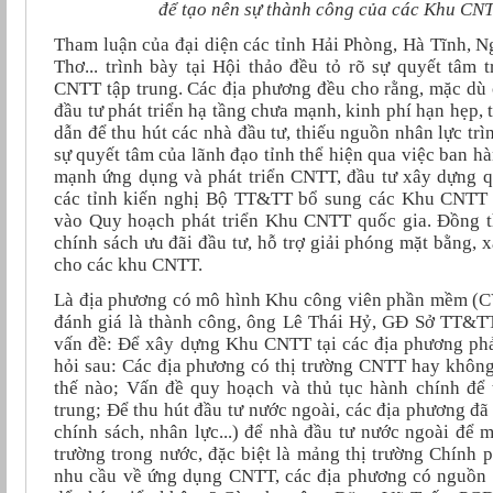
để tạo nên sự thành công của các Khu CNT
Tham luận của đại diện các tỉnh Hải Phòng, Hà Tĩnh,
Thơ... trình bày tại Hội thảo đều tỏ rõ sự quyết tâm
CNTT tập trung. Các địa phương đều cho rằng, mặc dù
đầu tư phát triển hạ tầng chưa mạnh, kinh phí hạn hẹp
dẫn để thu hút các nhà đầu tư, thiếu nguồn nhân lực trì
sự quyết tâm của lãnh đạo tỉnh thể hiện qua việc ban h
mạnh ứng dụng và phát triển CNTT, đầu tư xây dựng
các tỉnh kiến nghị Bộ TT&TT bổ sung các Khu CNTT t
vào Quy hoạch phát triển Khu CNTT quốc gia. Đồng t
chính sách ưu đãi đầu tư, hỗ trợ giải phóng mặt bằng, 
cho các khu CNTT.
Là địa phương có mô hình Khu công viên phần mềm (
đánh giá là thành công, ông Lê Thái Hỷ, GĐ Sở TT&T
vấn đề: Để xây dựng Khu CNTT tại các địa phương phả
hỏi sau: Các địa phương có thị trường CNTT hay khôn
thế nào; Vấn đề quy hoạch và thủ tục hành chính để
trung; Để thu hút đầu tư nước ngoài, các địa phương đã
chính sách, nhân lực...) để nhà đầu tư nước ngoài để 
trường trong nước, đặc biệt là mảng thị trường Chính 
nhu cầu về ứng dụng CNTT, các địa phương có nguồn