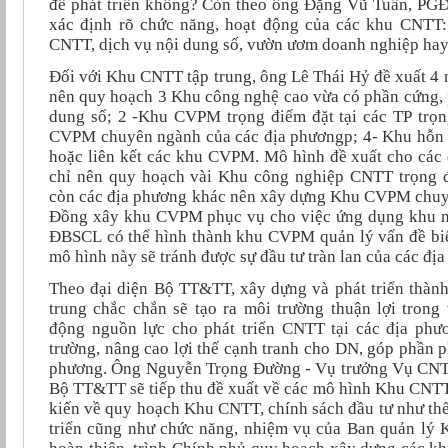
để phát triển không? Còn theo ông Đặng Vũ Tuấn, PG
xác định rõ chức năng, hoạt động của các khu CNTT
CNTT, dịch vụ nội dung số, vườn ươm doanh nghiệp hay
Đối với Khu CNTT tập trung, ông Lê Thái Hỷ đề xuất 4 
nên quy hoạch 3 Khu công nghệ cao vừa có phần cứng,
dung số; 2 -Khu CVPM trọng điểm đặt tại các TP trọ
CVPM chuyên ngành của các địa phươngp; 4- Khu hỗn h
hoặc liên kết các khu CVPM. Mô hình đề xuất cho các
chỉ nên quy hoạch vài Khu công nghiệp CNTT trọng 
còn các địa phương khác nên xây dựng Khu CVPM chuy
Đồng xây khu CVPM phục vụ cho việc ứng dụng khu nô
ĐBSCL có thể hình thành khu CVPM quản lý vấn đề biế
mô hình này sẽ tránh được sự đầu tư tràn lan của các đị
Theo đại diện Bộ TT&TT, xây dựng và phát triển thàn
trung chắc chắn sẽ tạo ra môi trường thuận lợi trong 
động nguồn lực cho phát triển CNTT tại các địa phươ
trường, nâng cao lợi thế cạnh tranh cho DN, góp phần 
phương. Ông Nguyễn Trọng Đường - Vụ trưởng Vụ CNT
Bộ TT&TT sẽ tiếp thu đề xuất về các mô hình Khu CNTT 
kiến về quy hoạch Khu CNTT, chính sách đầu tư như thế
triển cũng như chức năng, nhiệm vụ của Ban quản lý K