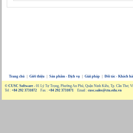
Trang chủ
|
Giới thiệu
|
Sản phẩm - Dịch vụ
|
Giải pháp
|
Đối tác - Khách h
© CUSC Software
- 01 Lý Tự Trọng, Phường An Phú, Quận Ninh Kiều, Tp. Cần Thơ, V
Tel :
+84 292 3731072
Fax :
+84 292 3731071
Email :
cusc.sales@ctu.edu.vn