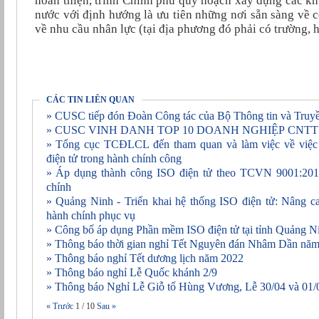
hoàn thiện, trình Chính phủ quy hoạch xây dựng các kh
nước với định hướng là ưu tiên những nơi sẵn sàng về 
về nhu cầu nhân lực (tại địa phương đó phải có trường, 
CÁC TIN LIÊN QUAN
» CUSC tiếp đón Đoàn Công tác của Bộ Thông tin và Truyề
» CUSC VINH DANH TOP 10 DOANH NGHIỆP CNTT
» Tổng cục TCĐLCL đến tham quan và làm việc về việc áp dụng phần mềm ISO
điện tử trong hành chính công
» Áp dụng thành công ISO điện tử theo TCVN 9001:2015 vào 227 cơ quan hành
chính
» Quảng Ninh - Triển khai hệ thống ISO điện tử: Nâng cao hiệu lực, hiệu quả nền
hành chính phục vụ
» Công bố áp dụng Phần mềm ISO điện tử tại tỉnh Quảng N
» Thông báo thời gian nghỉ Tết Nguyên đán Nhâm Dần nă
» Thông báo nghỉ Tết dương lịch năm 2022
» Thông báo nghỉ Lễ Quốc khánh 2/9
» Thông báo Nghỉ Lễ Giỗ tổ Hùng Vương, Lễ 30/04 và 01/
« Trước
1
/
10
Sau »