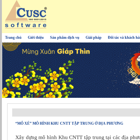
Trang chủ
Giới thiệu
Sản phẩm dịch vụ
Giải pháp
Đối tác và khách h
“MỔ XẺ” MÔ HÌNH KHU CNTT TẬP TRUNG Ở ĐỊA PHƯƠNG
Xây dựng mô hình Khu CNTT tập trung tại các địa phươ